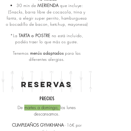
30
min de
MERIENDA
que incluye:
(Snacks,
barra libre de coca
cola, trina y
fanta, a elegir super per
rito, hamburgues
a
o bocadillo de bacon, ketchup, mayonesa)
*La
TARTA o POSTRE
no
está incluido,
podéis traer lo que más os guste.
Tenemos
menús adaptados
para las
diferentes alergias.
RESERVAS
PRECIOS
De
martes a domingo,
los lunes
descansamos
.
CUMPLEAÑOS GYMKHANA
- 16€ por