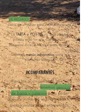
perrito o hamburguesa
Ketchup y mayonesa
DE REGALO:
una cajita del KIMAKÚM
llena de chuches
para cada participante.
*La
TARTA o POSTRE
no
está incluido,
podéis traer lo que más os guste.
Tampoco incluye menaje para servirla.
Tenemos
menús adaptados
para las
diferentes alergias.
ACOMPAÑANTES
Para los acompañantes que se
quieran quedar,
tenemos
servicio
de barra y catering
para poder
disfrutar tomando algo mientras los
protagonistas están entretenidos.