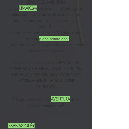
LLENOS DE AVENTURA!
En el
KIMAKÚM
tenemos cumpleaños
para
niños con mucha adrenalina
en nuestras
instalaciones propias en Campo Real,
Madrid.
Cumpleaños para niños en Madrid al aire
libre y en
plena naturaleza.
Un cumpleaños único para los que quieran
vivir emociones fuertes.
Tenemos muchas opciones:
PARQUE DE
CUERDAS Y TIROLINA, KARTS, FUTBOLÍN
HUMANO, GYMKHANAS TEMÁTICAS Y
PRÓXIMAMENTE BATALLA LASER
OUTDOOR
Y tú, ¿quieres vivir una
AVENTURA
en tu
próximo cumpleaños?
¿SABÍAS QUÉ?