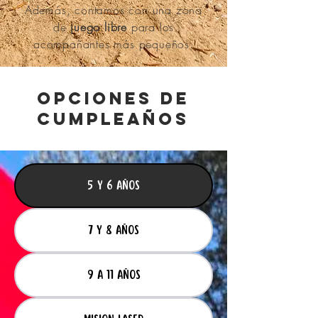
Además, contamos con una zona
de
juego libre
para los
acompañantes más pequeños.
OPCIONES DE
CUMPLEAÑOS
5 y 6 años
7 y 8 años
9 a 11 años