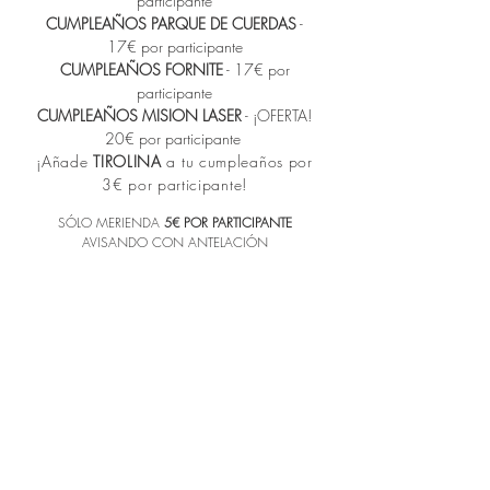
participante
CUMPLEAÑOS PARQUE DE CUERDAS
-
17€ p
or participante
CUMPLEAÑOS FORNITE
- 17€ p
or
participante
CUMPLEAÑOS MISION LASER
- ¡OFERTA!
20€ por participante
¡Añade
TIROLINA
a tu cumpleaños por
3€ por participante!​
SÓLO MERIENDA
5€ POR PARTICIPANTE
AVISANDO CON ANTELACIÓN
Síguenos en
RRSS
y benefíciate de
descuentos y gratuidades.