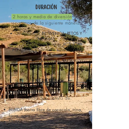
DURACIÓN
2 horas y media de diversión
que
repartimos de la siguiente manera:
30 minutos de
BIENVENIDA, RETOS Y
NORMAS
1 hora y media (aprox) de
ACTIVIDAD
PRINCIPAL
a elegir entre las diferentes
temáticas
30 min de
MERIENDA, TARTA Y
REGALOS
MERIENDA
Nuestros cumpleaños incluyen
merienda que consta de:
BEBIDA (barra libre de cocacola, trina,
fanta, agua...)
SNAKS
(patatas, palomitas)
PLATO PRINCIPAL
a elegir entre super