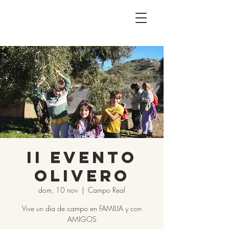
II EVENTO
OLIVERO
dom, 10 nov
  |  
Campo Real
Vive un día de campo en FAMILIA y con
AMIGOS