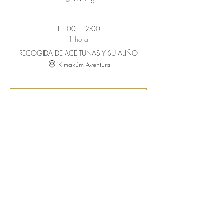
11:00 - 12:00
1 hora
RECOGIDA DE ACEITUNAS Y SU ALIÑO
Kimakúm Aventura
Ver todos
3 elementos más disponibles
Compartir este
evento